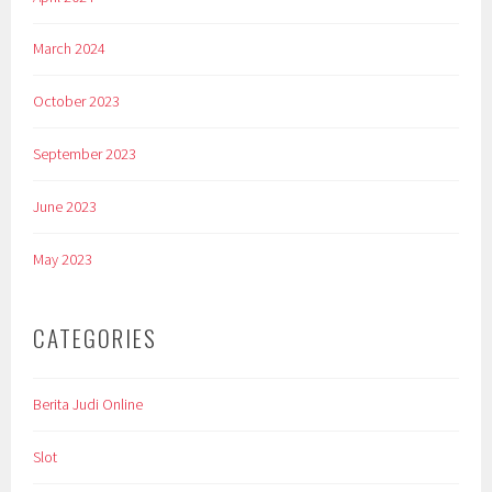
March 2024
October 2023
September 2023
June 2023
May 2023
CATEGORIES
Berita Judi Online
Slot