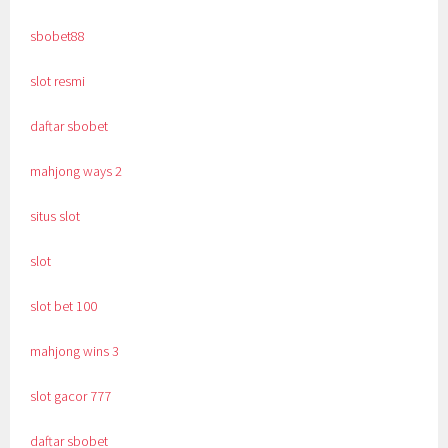
sbobet88
slot resmi
daftar sbobet
mahjong ways 2
situs slot
slot
slot bet 100
mahjong wins 3
slot gacor 777
daftar sbobet