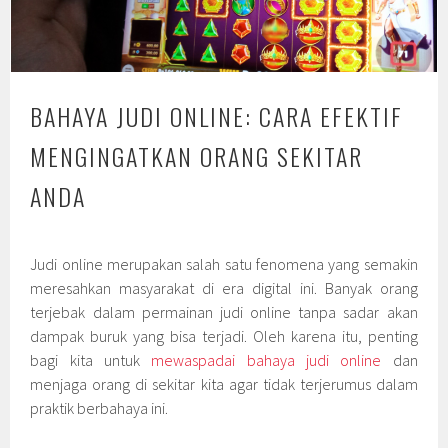
BAHAYA JUDI ONLINE: CARA EFEKTIF
MENGINGATKAN ORANG SEKITAR
ANDA
Judi online merupakan salah satu fenomena yang semakin
meresahkan masyarakat di era digital ini. Banyak orang
terjebak dalam permainan judi online tanpa sadar akan
dampak buruk yang bisa terjadi. Oleh karena itu, penting
bagi kita untuk
mewaspadai bahaya judi online
dan
menjaga orang di sekitar kita agar tidak terjerumus dalam
praktik berbahaya ini.