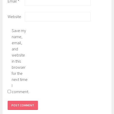
Email
*
Website
Save my
name,
email,
and
website
in this
browser
for the
next time
I
comment.