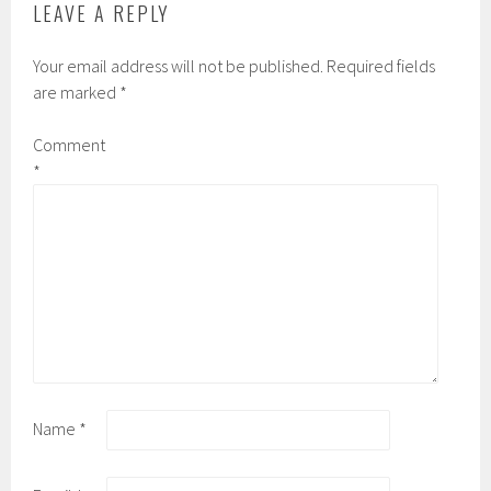
LEAVE A REPLY
Your email address will not be published.
Required fields
are marked
*
Comment
*
Name
*