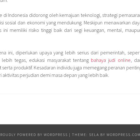
kum.
e di Indonesia didorong oleh kemajuan teknologi, strategi pemasara
disi sosial dan ekonomi yang mendukung. Meskipun menawarkan day
as ini memiliki risiko tinggi baik dari segi keuangan, mental, maupu
a ini, diperlukan upaya yang lebih serius dari pemerintah, sepert
lebih tegas, edukasi masyarakat tentang
bahaya judi online
, da
t serta produktif. Kesadaran individu juga memegang peranan pentin
i aktivitas perjudian demi masa depan yang lebih baik.
PROUDLY POWERED BY WORDPRESS
|
THEME: SELA BY
WORDPRESS.CO