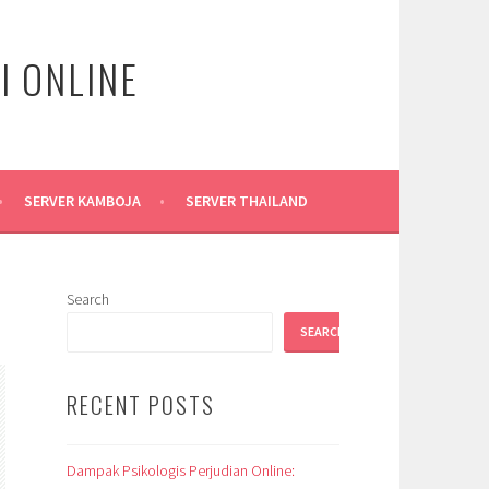
I ONLINE
SERVER KAMBOJA
SERVER THAILAND
Search
SEARCH
RECENT POSTS
Dampak Psikologis Perjudian Online: