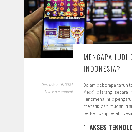
MENGAPA JUDI 
INDONESIA?
Dalam beberapa tahun te
December 19, 2024
Meski dilarang secara 
Leave a comment
Fenomena ini dipengaruh
menarik dan mudah diak
berkembang begitu pesat 
1.
AKSES TEKNOL