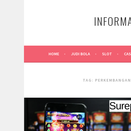
Skip
to
INFORMA
content
HOME
JUDI BOLA
SLOT
CAS
TAG:
PERKEMBANGAN 