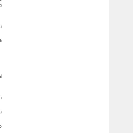
s
u
i
i
a
a
o