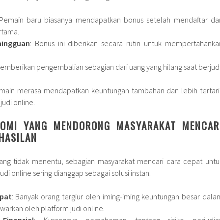
 Pemain baru biasanya mendapatkan bonus setelah mendaftar da
rtama.
mingguan
: Bonus ini diberikan secara rutin untuk mempertahanka
Memberikan pengembalian sebagian dari uang yang hilang saat berjudi
emain merasa mendapatkan keuntungan tambahan dan lebih tertari
udi online.
NOMI YANG MENDORONG MASYARAKAT MENCAR
HASILAN
yang tidak menentu, sebagian masyarakat mencari cara cepat untu
i online sering dianggap sebagai solusi instan.
epat
: Banyak orang tergiur oleh iming-iming keuntungan besar dala
warkan oleh platform judi online.