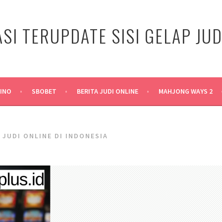
SI TERUPDATE SISI GELAP JUD
INO
SBOBET
BERITA JUDI ONLINE
MAHJONG WAYS 2
JUDI ONLINE DI INDONESIA