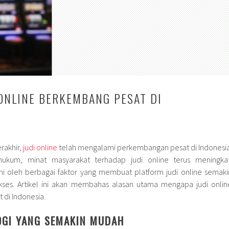
ONLINE BERKEMBANG PESAT DI
rakhir,
judi online
telah mengalami perkembangan pesat di Indonesia
hukum, minat masyarakat terhadap judi online terus meningkat
i oleh berbagai faktor yang membuat platform judi online semaki
ses. Artikel ini akan membahas alasan utama mengapa judi onlin
di Indonesia.
OGI YANG SEMAKIN MUDAH