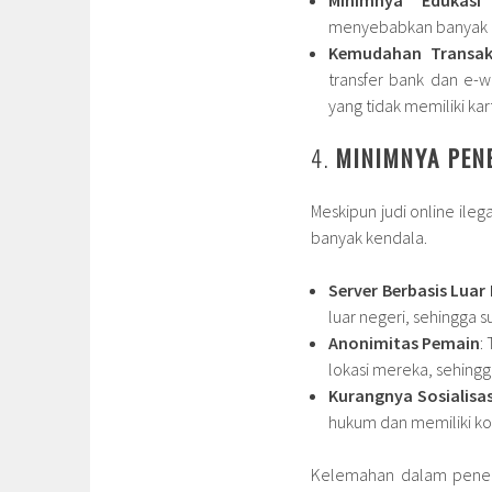
Minimnya Edukasi 
menyebabkan banyak or
Kemudahan Transak
transfer bank dan e-w
yang tidak memiliki kart
4.
MINIMNYA PEN
Meskipun judi online ileg
banyak kendala.
Server Berbasis Luar 
luar negeri, sehingga s
Anonimitas Pemain
:
lokasi mereka, sehingg
Kurangnya Sosialisas
hukum dan memiliki ko
Kelemahan dalam penega