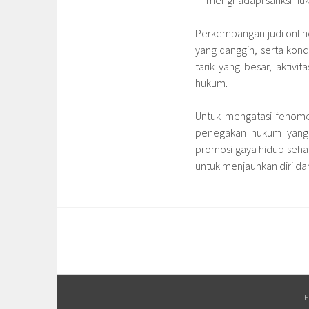
menghadapi sanksi hu
Perkembangan judi onlin
yang canggih, serta kon
tarik yang besar, aktivit
hukum.
Untuk mengatasi fenomen
penegakan hukum yang 
promosi gaya hidup seha
untuk menjauhkan diri dar